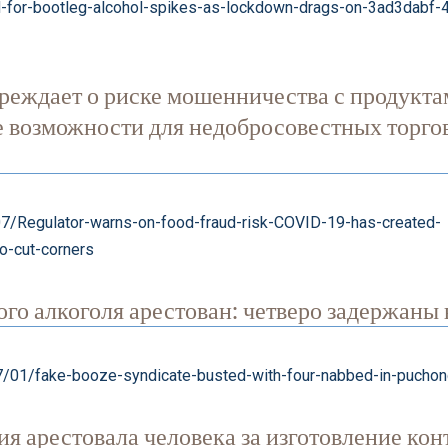
d-for-bootleg-alcohol-spikes-as-lockdown-drags-on-3ad3dabf-
ждает о риске мошенничества с продукта
возможности для недобросовестных торгов
07/Regulator-warns-on-food-fraud-risk-COVID-19-has-created-
to-cut-corners
о алкоголя арестован: четверо задержаны 
7/01/fake-booze-syndicate-busted-with-four-nabbed-in-pucho
 арестовала человека за изготовление ко