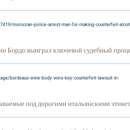
19/moroccan-police-arrest-man-for-making-counterfeit-alcoh
ин Бордо выиграл ключевой судебный проц
age/bordeaux-wine-body-wins-key-counterfeit-lawsuit-in-
ваемые под дорогими итальянскими этикет