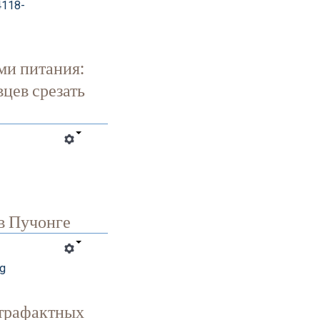
4118-
ми питания:
цев срезать
в Пучонге
ng
нтрафактных