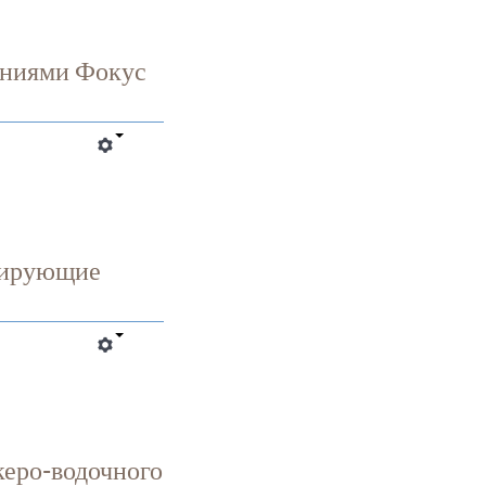
ениями Фокус
-
цирующие
керо-водочного