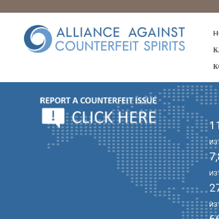
H
К
К
1
ИЗ
7
ИЗ
2
ИЗ
6