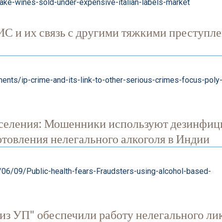
ke-wines-sold-under-expensive-italian-labels-market
ИС и их связь с другими тяжкими преступл
ents/ip-crime-and-its-link-to-other-serious-crimes-focus-poly
населения: Мошенники используют дезинфи
готовления нелегального алкоголя в Индии
/06/09/Public-health-fears-Fraudsters-using-alcohol-based-
з УП" обеспечили работу нелегального ли