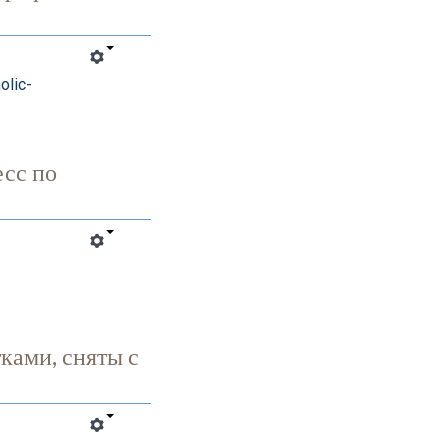
olic-
есс по
ками, сняты с