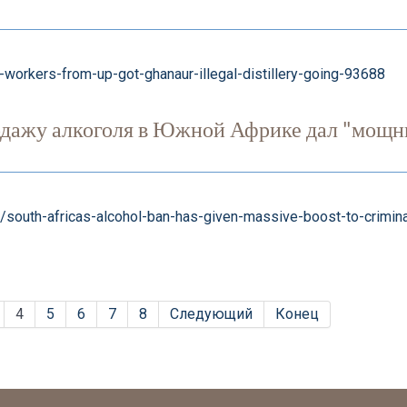
workers-from-up-got-ghanaur-illegal-distillery-going-93688
ажу алкоголя в Южной Африке дал "мощн
south-africas-alcohol-ban-has-given-massive-boost-to-crimina
4
5
6
7
8
Следующий
Конец