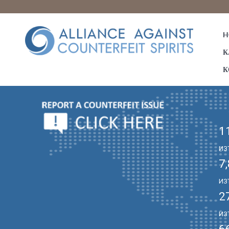
H
К
К
1
ИЗ
7
ИЗ
2
ИЗ
6